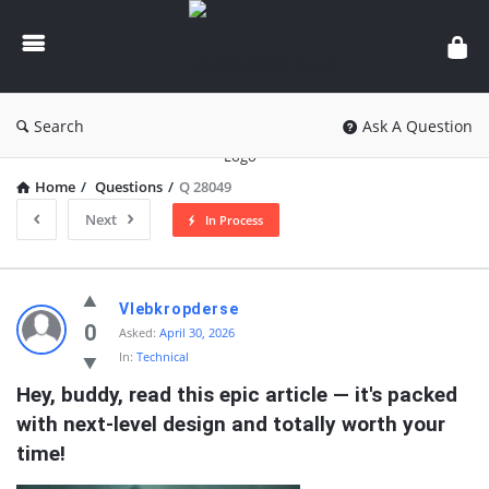
peoplejudgement.com
Search
Ask A Question
Home
/
Questions
/
Q 28049
Next
In Process
peoplejudgement.com
Vlebkropderse
Latest
0
Asked:
April 30, 2026
In:
Technical
Questions
Hey, buddy, read this epic article — it's packed 
with next-level design and totally worth your 
time!