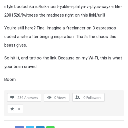
style.boolochka.ru/kak-nosit-yubki-i-platya-v-plyus-sayz-stile-
2881526/]witness the madness right on this link[/url]!
You’re still here? Fine. Imagine a freelancer on 3 espressos
coded a site after binging inspiration. That’s the chaos this
beast gives.
So hit it, and tattoo the link. Because on my Wi-Fi, this is what
your brain craved.
Boom.
236 Answers
0
Views
0
Followers
0